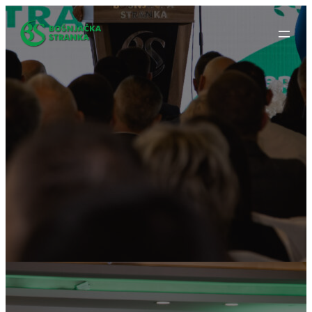
Idi
na
sadržaj