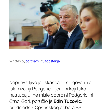
Written by
portparol
in
Saopštenja
Neprihvatljivo je i skandalozno govoriti o
islamizaciji Podgorice, jer oni koji tako
nastupaju, ne misle dobro ni Podgorici ni
Crnoj Gori, poručio je
Edin Tuzović
,
predsjednik Opštinskog odbora BS