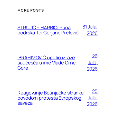
MORE POSTS
31 Jula,
STRUJIĆ – HARBIĆ: Puna
podrška Tei Gorjanc Prelević
2026
26
IBRAHIMOVIĆ uputio izraze
Jula,
saučešća u ime Vlade Crne
Gore
2026
25
Reagovanje Bošnjačke stranke
Jula,
povodom protesta Evropskog
saveza
2026