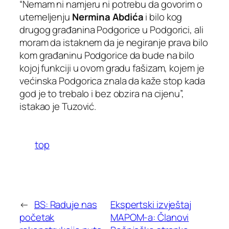
“Nemam ni namjeru ni potrebu da govorim o
utemeljenju
Nermina Abdića
i bilo kog
drugog građanina Podgorice u Podgorici, ali
moram da istaknem da je negiranje prava bilo
kom građaninu Podgorice da bude na bilo
kojoj funkciji u ovom gradu fašizam, kojem je
većinska Podgorica znala da kaže stop kada
god je to trebalo i bez obzira na cijenu”,
istakao je Tuzović.
top
←
BS: Raduje nas
Ekspertski izvještaj
početak
MAPOM-a: Članovi