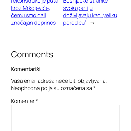
rekonstrukcije puta
Bošnjačke stranke
kroz Mrkojeviće,
svoju partiju
čemu smo dali
doživljavaju kao „veliku
značajan doprinos
porodicu”
→
Comments
Komentariši
Vaša email adresa neće biti objavljivana.
Neophodna polja su označena sa
*
Komentar
*