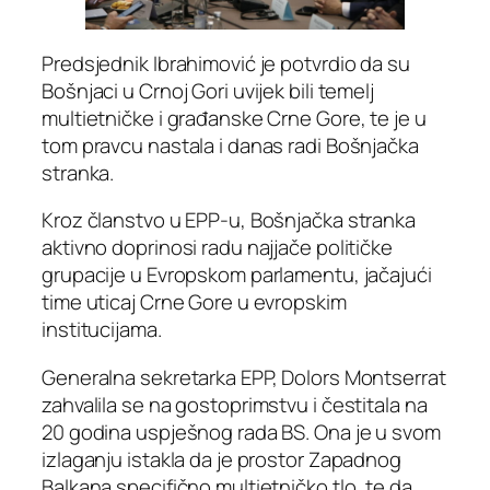
Predsjednik Ibrahimović je potvrdio da su
Bošnjaci u Crnoj Gori uvijek bili temelj
multietničke i građanske Crne Gore, te je u
tom pravcu nastala i danas radi Bošnjačka
stranka.
Kroz članstvo u EPP-u, Bošnjačka stranka
aktivno doprinosi radu najjače političke
grupacije u Evropskom parlamentu, jačajući
time uticaj Crne Gore u evropskim
institucijama.
Generalna sekretarka EPP, Dolors Montserrat
zahvalila se na gostoprimstvu i čestitala na
20 godina uspješnog rada BS. Ona je u svom
izlaganju istakla da je prostor Zapadnog
Balkana specifično multietničko tlo, te da