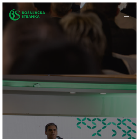
Idi
na
sadržaj