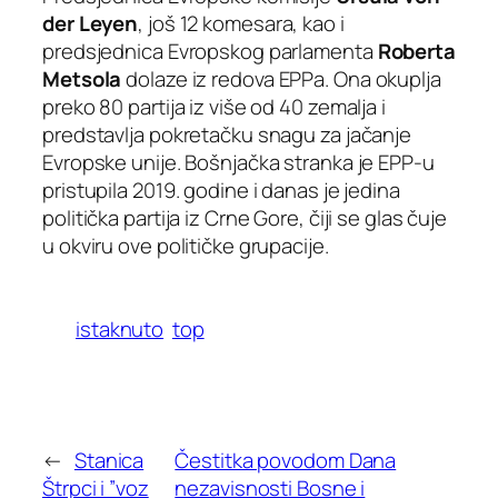
der Leyen
, još 12 komesara, kao i
predsjednica Evropskog parlamenta
Roberta
Metsola
dolaze iz redova EPPa. Ona okuplja
preko 80 partija iz više od 40 zemalja i
predstavlja pokretačku snagu za jačanje
Evropske unije. Bošnjačka stranka je EPP-u
pristupila 2019. godine i danas je jedina
politička partija iz Crne Gore, čiji se glas čuje
u okviru ove političke grupacije.
istaknuto
top
←
Stanica
Čestitka povodom Dana
Štrpci i ”voz
nezavisnosti Bosne i