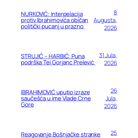
8
NURKOVIĆ: Interpelacija
Augusta,
protiv Ibrahimovića običan
politički pucanj u prazno
2026
31 Jula,
STRUJIĆ – HARBIĆ: Puna
podrška Tei Gorjanc Prelević
2026
26
IBRAHIMOVIĆ uputio izraze
Jula,
saučešća u ime Vlade Crne
Gore
2026
25
Reagovanje Bošnjačke stranke