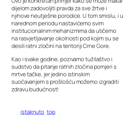
Ovo je konkretan primjer kako se može makar
dijelom zadovoljiti pravda za sve žrtve i
njihove neutješne porodice. U tom smislu, i u
narednom periodu nastavićemo svim
institucionalnim mehanizmima da utičemo
na rasvjetljavanje okolnosti pod kojim su se
desili ratni zločini na teritoriji Crne Gore.
Kao i svake godine, pozivamo tužilaštvo i
sudstvo da pitanje ratnih zločina pomjeri s
mrtve tačke, jer jedino istinskim
suočavanjem s prošlošću možemo izgraditi
zdravu budućnost!
istaknuto
top