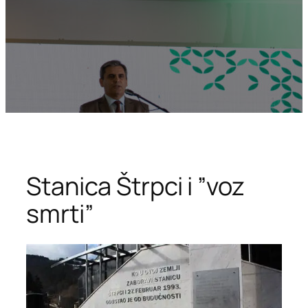
Stanica Štrpci i ”voz
smrti”