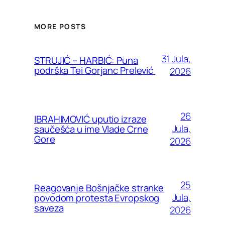
MORE POSTS
31 Jula,
STRUJIĆ – HARBIĆ: Puna
podrška Tei Gorjanc Prelević
2026
26
IBRAHIMOVIĆ uputio izraze
Jula,
saučešća u ime Vlade Crne
Gore
2026
25
Reagovanje Bošnjačke stranke
Jula,
povodom protesta Evropskog
saveza
2026