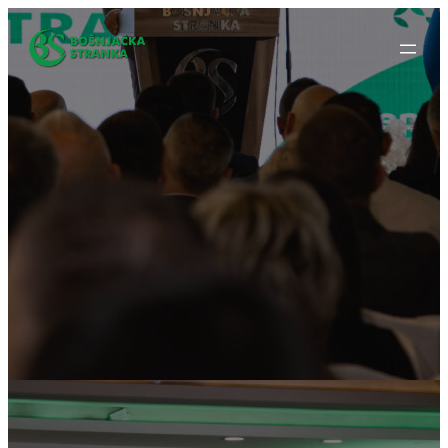
Idi
na
sadržaj