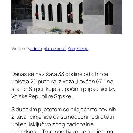
Written by
admin
in
Aktuelnosti
, 
Saopštenja
Danas se navršava 33 godine od otmice i
ubistva 20 putnika iz voza „Lovćen 671“ na
stanici Štrpci, koje su počinili pripadnici tzv.
Vojske Republike Srpske.
S dubokim pijetetom se prisjećamo nevinih
žrtava i činjenice da su nedužni ljudi oteti i
ubijeni isključivo zbog nacionalne
pripadnosti. To je narativ koji je stoljećima