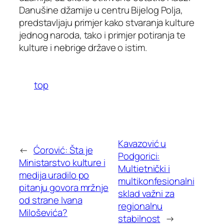
Danušine džamije u centru Bijelog Polja,
predstavljaju primjer kako stvaranja kulture
jednog naroda, tako i primjer potiranja te
kulture i nebrige države o istim.
top
Kavazović u
←
Ćorović: Šta je
Podgorici:
Ministarstvo kulture i
Multietnički i
medija uradilo po
multikonfesionalni
pitanju govora mržnje
sklad važni za
od strane Ivana
regionalnu
Miloševića?
stabilnost
→