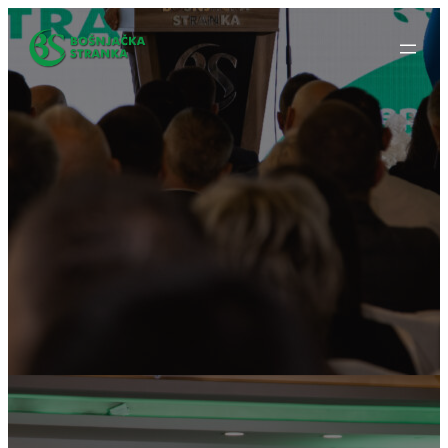
Idi
na
sadržaj