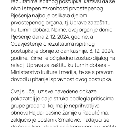
rezultatima ispitnog postupka, kazavši da se
nivo i stepen zakonitosti prvostepenog
Rješenja najbolje oslikava djelom
prvostepenog organa, tj. Uprave za zaštitu
kulturnih dobara. Naime, ovaj organ je donio
Rješenje dana 2. 12. 2024. godine, a
Obavještenje o rezultatima ispitnog
postupka je donijeto dan kasnije, 3. 12. 2024.
godine., čime je očigledno izostao dijalog na
relaciji Uprava za zaštitu kulturnih dobara –
Ministarstvo kulture i medija, te se s pravom
dovodi u pitanje ispravnost ovog postupka.
Ovaj slučaj, uz sve navedene dokaze,
pokazatelj je da je struka podlegla pritiscima
grupe građana, kojima je neprihvatljiva
obnova Hajdar pašine žamije u Radulićima,
zaključio je poslanik Smailović, nadajući se
da će se kao i dosad naći kompromis u zaštiti