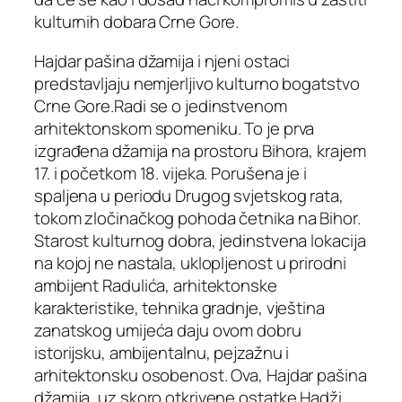
kulturnih dobara Crne Gore.
Hajdar pašina džamija i njeni ostaci
predstavljaju nemjerljivo kulturno bogatstvo
Crne Gore.Radi se o jedinstvenom
arhitektonskom spomeniku. To je prva
izgrađena džamija na prostoru Bihora, krajem
17. i početkom 18. vijeka. Porušena je i
spaljena u periodu Drugog svjetskog rata,
tokom zločinačkog pohoda četnika na Bihor.
Starost kulturnog dobra, jedinstvena lokacija
na kojoj ne nastala, uklopljenost u prirodni
ambijent Radulića, arhitektonske
karakteristike, tehnika gradnje, vještina
zanatskog umijeća daju ovom dobru
istorijsku, ambijentalnu, pejzažnu i
arhitektonsku osobenost. Ova, Hajdar pašina
džamija, uz skoro otkrivene ostatke Hadži