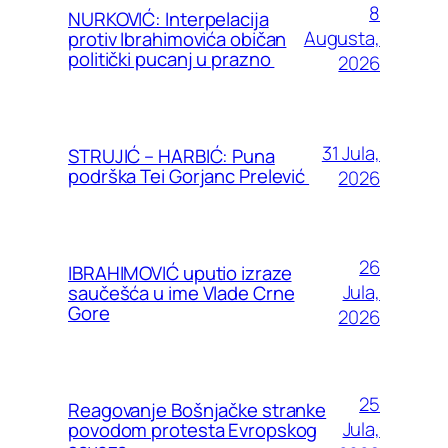
8
NURKOVIĆ: Interpelacija
Augusta,
protiv Ibrahimovića običan
politički pucanj u prazno
2026
31 Jula,
STRUJIĆ – HARBIĆ: Puna
podrška Tei Gorjanc Prelević
2026
26
IBRAHIMOVIĆ uputio izraze
Jula,
saučešća u ime Vlade Crne
Gore
2026
25
Reagovanje Bošnjačke stranke
Jula,
povodom protesta Evropskog