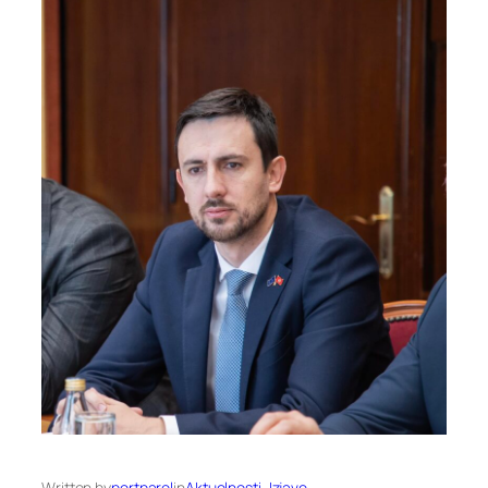
Written by
portparol
in
Aktuelnosti
, 
Izjave