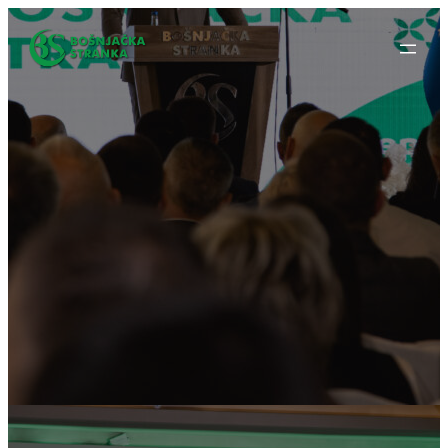
Idi
na
sadržaj