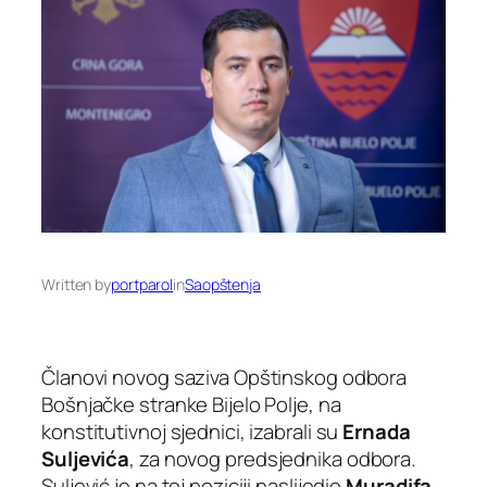
Written by
portparol
in
Saopštenja
Članovi novog saziva Opštinskog odbora
Bošnjačke stranke Bijelo Polje, na
konstitutivnoj sjednici, izabrali su
Ernada
Suljevića
, za novog predsjednika odbora.
Suljević je na toj poziciji naslijedio
Muradifa