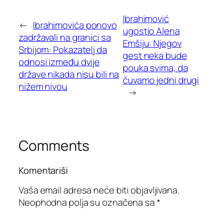
Ibrahimović
←
Ibrahimovića ponovo
ugostio Alena
zadržavali na granici sa
Emšiju: Njegov
Srbijom: Pokazatelj da
gest neka bude
odnosi između dvije
pouka svima, da
države nikada nisu bili na
čuvamo jedni drugi
nižem nivou
→
Comments
Komentariši
Vaša email adresa neće biti objavljivana.
Neophodna polja su označena sa
*