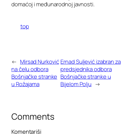
domaćoj i međunarodnoj javnosti.
top
←
Mirsad Nurković
Ernad Suljević izabran za
na čelu odbora
predsjednika odbora
Bošnjačke stranke
Bošnjačke stranke u
u Rožajama
Bijelom Polju
→
Comments
Komentariši