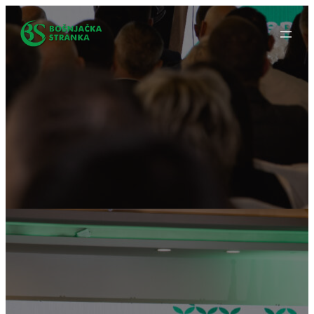
Idi
na
sadržaj