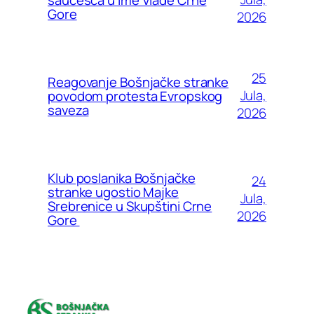
Gore
2026
25
Reagovanje Bošnjačke stranke
Jula,
povodom protesta Evropskog
saveza
2026
Klub poslanika Bošnjačke
24
stranke ugostio Majke
Jula,
Srebrenice u Skupštini Crne
2026
Gore