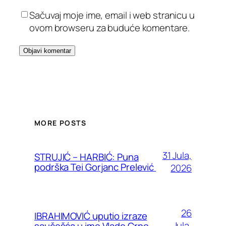
Sačuvaj moje ime, email i web stranicu u
ovom browseru za buduće komentare.
MORE POSTS
31 Jula,
STRUJIĆ – HARBIĆ: Puna
podrška Tei Gorjanc Prelević
2026
26
IBRAHIMOVIĆ uputio izraze
Jula,
saučešća u ime Vlade Crne